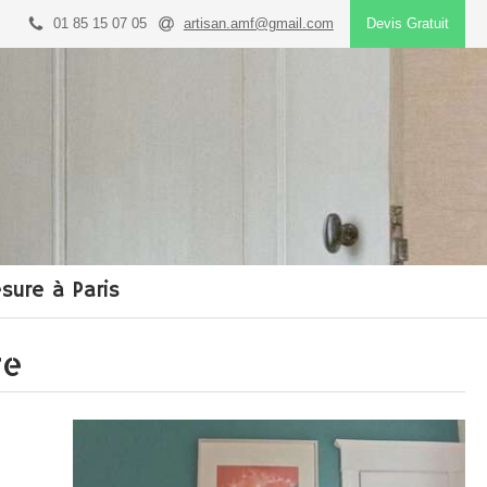
01 85 15 07 05
artisan.amf@gmail.com
Devis Gratuit
sure à Paris
re