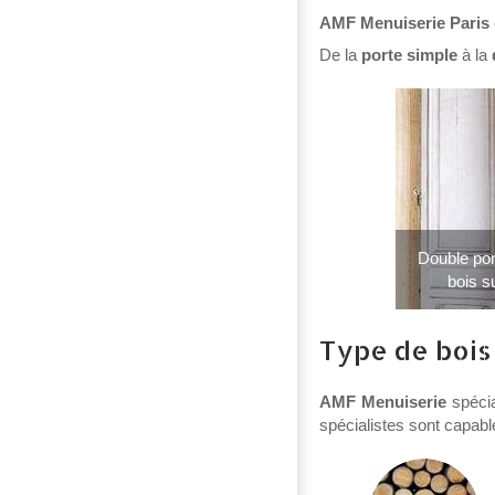
AMF Menuiserie Paris
De la
porte simple
à la
Double por
bois s
Type de bois
AMF Menuiserie
spécia
spécialistes sont capable